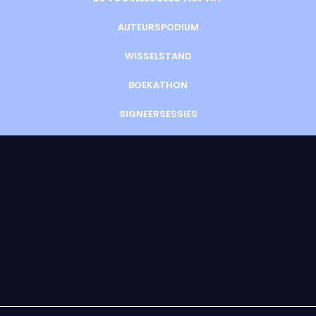
AUTEURSPODIUM
WISSELSTAND
BOEKATHON
SIGNEERSESSIES