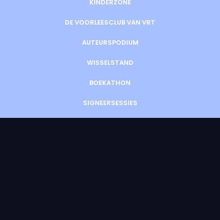
KINDERZONE
DE VOORLEESCLUB VAN VRT
AUTEURSPODIUM
WISSELSTAND
BOEKATHON
SIGNEERSESSIES