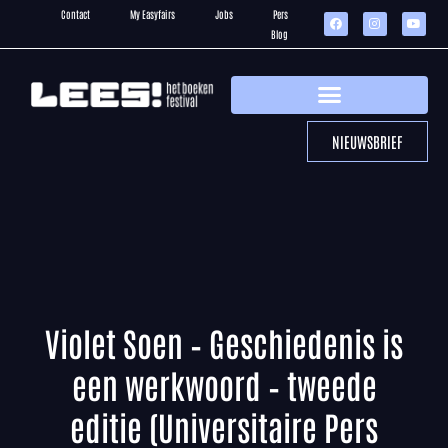
Contact
My Easyfairs
Jobs
Pers
Blog
NIEUWSBRIEF
Violet Soen – Geschiedenis is
een werkwoord – tweede
editie (Universitaire Pers