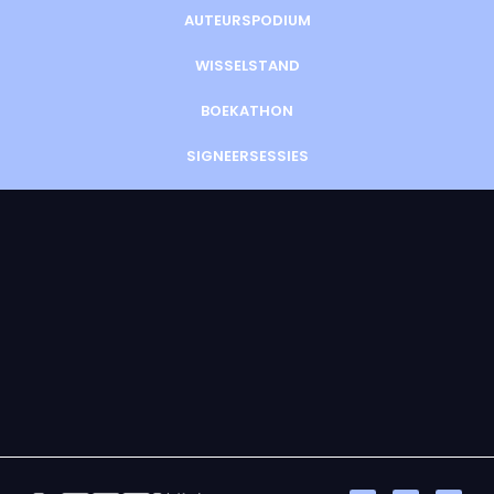
AUTEURSPODIUM
WISSELSTAND
BOEKATHON
SIGNEERSESSIES