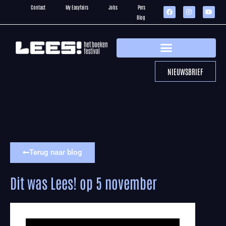
Contact
My Easyfairs
Jobs
Pers
Blog
NIEUWSBRIEF
Terug naar blog
Dit was Lees! op 5 november