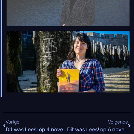
L
A
b
S
Vorige
Volgende
Dit was Lees! op 4 november
Dit was Lees! op 6 november