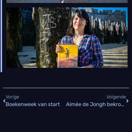
A
b
S
Vorige
Volgende
Boekenweek van start
Aimée de Jongh bekroond met Stripschapsprijs