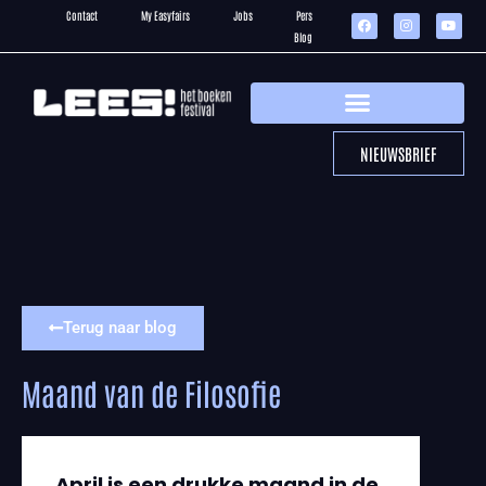
Contact
My Easyfairs
Jobs
Pers
Blog
NIEUWSBRIEF
Terug naar blog
Maand van de Filosofie
April is een drukke maand in de