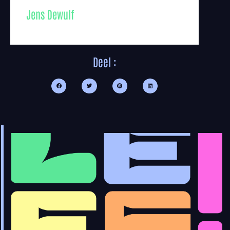
Jens Dewulf
Deel :
L
B
2
t