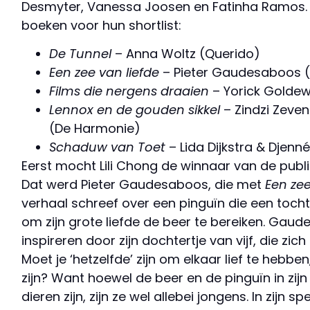
Desmyter, Vanessa Joosen en Fatinha Ramos. 
boeken voor hun shortlist:
De Tunnel
– Anna Woltz (Querido)
Een zee van liefde
– Pieter Gaudesaboos 
Films die nergens draaien
– Yorick Goldew
Lennox en de gouden sikkel
– Zindzi Zeven
(De Harmonie)
Schaduw van Toet
– Lida Dijkstra & Djenné 
Eerst mocht Lili Chong de winnaar van de publi
Dat werd Pieter Gaudesaboos, die met
Een zee
verhaal schreef over een pinguïn die een toc
om zijn grote liefde de beer te bereiken. Gaudes
inspireren door zijn dochtertje van vijf, die zich 
Moet je ‘hetzelfde’ zijn om elkaar lief te hebben
zijn? Want hoewel de beer en de pinguïn in zij
dieren zijn, zijn ze wel allebei jongens. In zijn 