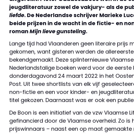
jeugdliteratuur zowel de vakjury- als de pu
liefde
. De Nederlandse schrijver Marieke Lu
beide prijzen in de wacht in de fictie- en no
roman
Mijn lieve gunsteling
.
Lange tijd had Vlaanderen geen literaire prijs 
gekomen, want gisteren werden de allereerst
bekendgemaakt. Deze splinternieuwe Vlaamse l
Nederlandstalige boeken werd voor de eerste k
donderdagavond 24 maart 2022 in het Oosten
Post. Uit twee shortlists van elk vijf geselecte
non-fictie en een voor kinder- en jeugdliterat
titel gekozen. Daarnaast was er ook een publie
De Boon is een initiatief van de vzw Vlaamse Li
gefinancierd door de Vlaamse overheid. Zo is 
prijswinnaars – naast een op maat gemaakte 