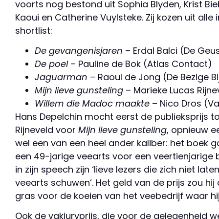
voorts nog bestond uit Sophia Blyden, Krist Bi
Kaoui en Catherine Vuylsteke. Zij kozen uit all
shortlist:
De gevangenisjaren
– Erdal Balci (De Geu
De poel
– Pauline de Bok (Atlas Contact)
Jaguarman
– Raoul de Jong (De Bezige Bi
Mijn lieve gunsteling
– Marieke Lucas Rijne
Willem die Madoc maakte
– Nico Dros (V
Hans Depelchin mocht eerst de publieksprijs 
Rijneveld voor
Mijn lieve gunsteling
, opnieuw e
wel een van een heel ander kaliber: het boek 
een 49-jarige veearts voor een veertienjarige 
in zijn speech zijn ‘lieve lezers die zich niet l
veearts schuwen’. Het geld van de prijs zou hi
gras voor de koeien van het veebedrijf waar hij
Ook de vakjuryprijs, die voor de gelegenheid we