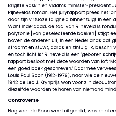
Brigitte Raskin en Vlaams minister-president
Rijnevelds roman. Het juryrapport prees het ‘o
door zijn virtuoze taligheid binnenzuigt in 
Want inderdaad, de taal van Rijneveld is rondu
polyfonie [van geselecteerde boeken] stijgt ee
boven de anderen uit, in een Nederlands dat gli
stroomt en stuwt, aards en zintuiglijk, beschr
en toch licht is.’ Rijneveld is een ‘geboren schrij
rapport besloot met deze woorden van lof: ‘Mar
een goed boek geschreven.’ Daarmee verwees 
Louis Paul Boon (1912-1979), naar wie de nieuwe 
1942 de Leo J. Krynprijs won voor zijn debuut
diezelfde woorden te horen van niemand minde
Controverse
Nog voor de Boon werd uitgereikt, was er al e