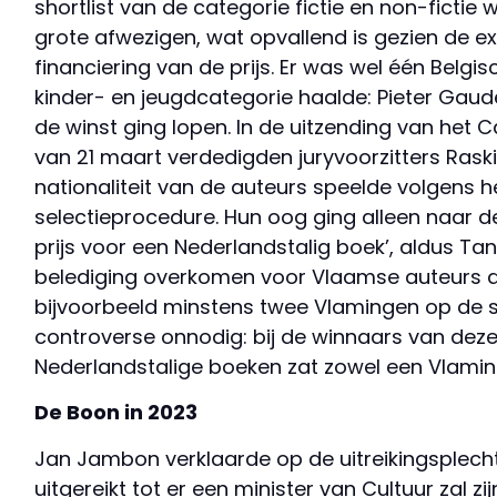
shortlist van de categorie fictie en non-fictie
grote afwezigen, wat opvallend is gezien de e
financiering van de prijs. Er was wel één Belgis
kinder- en jeugdcategorie haalde: Pieter Gaude
de winst ging lopen. In de uitzending van h
van 21 maart verdedigden juryvoorzitters Raski
nationaliteit van de auteurs speelde volgens h
selectieprocedure. Hun oog ging alleen naar de li
prijs voor een Nederlandstalig boek’, aldus Tan
belediging overkomen voor Vlaamse auteurs al
bijvoorbeeld minstens twee Vlamingen op de sh
controverse onnodig: bij de winnaars van deze
Nederlandstalige boeken zat zowel een Vlamin
De Boon in 2023
Jan Jambon verklaarde op de uitreikingsplech
uitgereikt tot er een minister van Cultuur zal zij