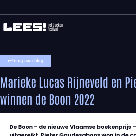
Terug naar blog
Marieke Lucas Rijneveld en P
winnen de Boon 2022
De Boon – de nieuwe Vlaamse boekenprijs – 
uitgereikt. Pieter Gaudesaboos won in de c