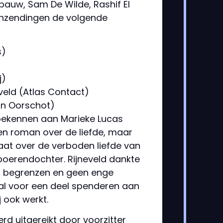
ebauw, Sam De Wilde, Rashif El
e inzendingen de volgende
s)
j)
veld (Atlas Contact)
an Oorschot)
toekennen aan Marieke Lucas
en roman over de liefde, maar
gaat over de verboden liefde van
boerendochter. Rijneveld dankte
aten begrenzen en geen enge
j al voor een deel spenderen aan
 ook werkt.
rd uitgereikt door voorzitter