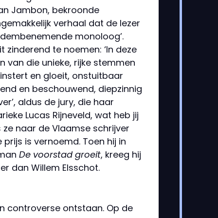
 Jan Jambon, bekroonde
ngemakkelijk verhaal dat de lezer
een adembenemende monoloog’.
it zinderend te noemen: ‘In deze
n van die unieke, rijke stemmen
nstert en gloeit, onstuitbaar
ijvend en beschouwend, diepzinnig
ver’, aldus de jury, die haar
ieke Lucas Rijneveld, wat heb jij
ze naar de Vlaamse schrijver
prijs is vernoemd. Toen hij in
roman
De voorstad groeit
, kreeg hij
r dan Willem Elsschot.
en controverse ontstaan. Op de