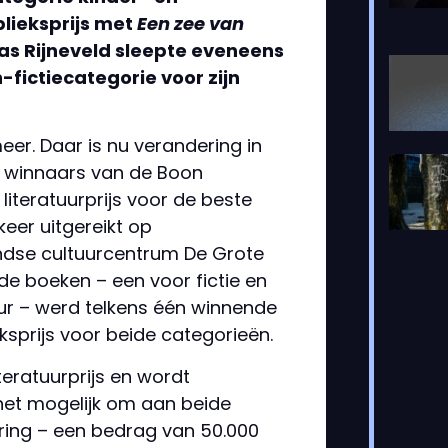
blieksprijs met
Een zee van
cas Rijneveld sleepte eveneens
n-fictiecategorie voor zijn
meer. Daar is nu verandering in
e winnaars van de Boon
iteratuurprijs voor de beste
eer uitgereikt op
dse cultuurcentrum De Grote
erde boeken – een voor fictie en
uur – werd telkens één winnende
ksprijs voor beide categorieën.
teratuurprijs en wordt
het mogelijk om aan beide
ring – een bedrag van 50.000